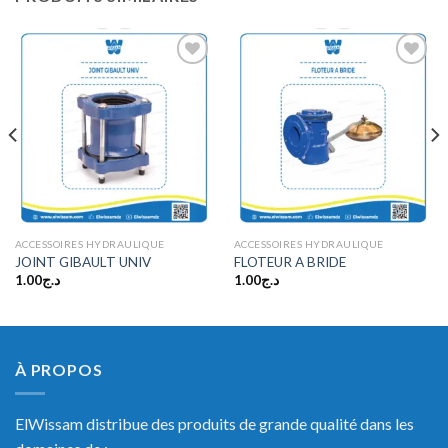
Ajouter
Ajouter
à la
à la
wishlist
wishlist
ACCESSOIRES HYDRAULIQUE
ACCESSOIRES HYDRAULIQUE
JOINT GIBAULT UNIV
FLOTEUR A BRIDE
1.00
د.ج
1.00
د.ج
À PROPOS
ElWissam distribue des produits de grande qualité dans les