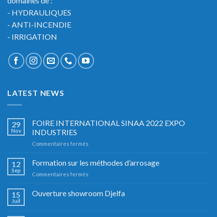
domaines de :
- HYDRAULIQUES
- ANTI-INCENDIE
- IRRIGATION
LATEST NEWS
FOIRE INTERNATIONAL SINAA 2022 EXPO
29
Nov
INDUSTRIES
sur
Commentaires fermés
FOIRE
INTERNATIONAL
Formation sur les méthodes d’arrosage
12
SINAA
Sep
sur
Commentaires fermés
2022
Formation
EXPO
sur
Ouverture showroom Djelfa
INDUSTRIES
15
les
Juil
méthodes
d’arrosage