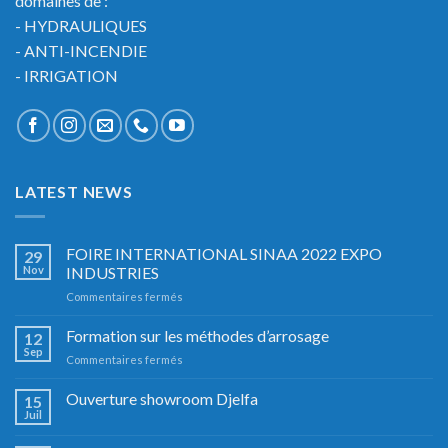
domaines de :
- HYDRAULIQUES
- ANTI-INCENDIE
- IRRIGATION
LATEST NEWS
FOIRE INTERNATIONAL SINAA 2022 EXPO
29
Nov
INDUSTRIES
sur
Commentaires fermés
FOIRE
INTERNATIONAL
Formation sur les méthodes d’arrosage
12
SINAA
Sep
sur
Commentaires fermés
2022
Formation
EXPO
sur
Ouverture showroom Djelfa
INDUSTRIES
15
les
Juil
méthodes
d’arrosage