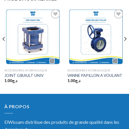
Ajouter
Ajouter
à la
à la
wishlist
wishlist
ACCESSOIRES HYDRAULIQUE
ACCESSOIRES HYDRAULIQUE
JOINT GIBAULT UNIV
VANNE PAPILLON A VOULANT
1.00
د.ج
1.00
د.ج
À PROPOS
ElWissam distribue des produits de grande qualité dans les