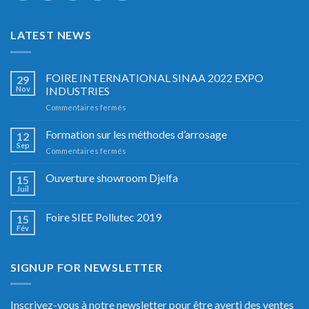
LATEST NEWS
FOIRE INTERNATIONAL SINAA 2022 EXPO
29
Nov
INDUSTRIES
sur
Commentaires fermés
FOIRE
INTERNATIONAL
Formation sur les méthodes d’arrosage
12
SINAA
Sep
sur
Commentaires fermés
2022
Formation
EXPO
sur
Ouverture showroom Djelfa
INDUSTRIES
15
les
Juil
méthodes
d’arrosage
Foire SIEE Pollutec 2019
15
Fév
SIGNUP FOR NEWSLETTER
Inscrivez-vous à notre newsletter pour être averti des ventes