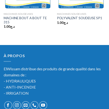
MACHINES SOUDEUSES
MACHINES SOUDEUSES
MACHINE BOUT A BOUT TE
POLYVALENT SOUDEUSE SP1
315
1.00
د.ج
1.00
د.ج
À PROPOS
ElWissam distribue des produits de grande qualité dans les
domaines de :
- HYDRAULIQUES
- ANTI-INCENDIE
- IRRIGATION