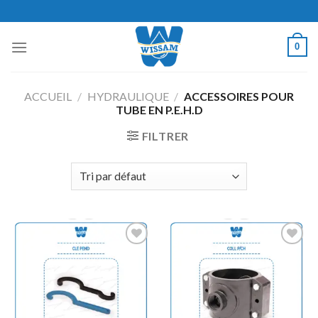
Skip
to
content
0
ACCUEIL
/
HYDRAULIQUE
/
ACCESSOIRES POUR
TUBE EN P.E.H.D
FILTRER
Ajouter
Ajouter
à la
à la
wishlist
wishlist