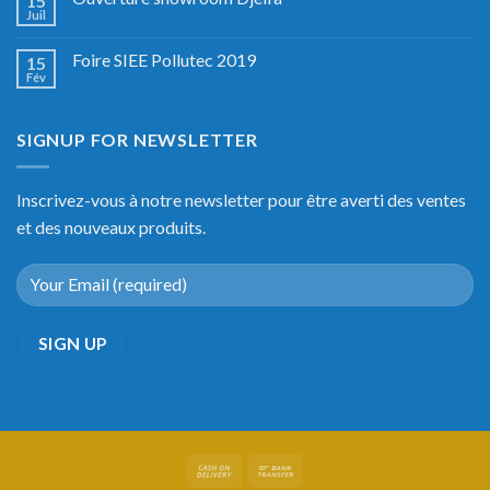
15
les
Juil
méthodes
d’arrosage
Foire SIEE Pollutec 2019
15
Fév
SIGNUP FOR NEWSLETTER
Inscrivez-vous à notre newsletter pour être averti des ventes
et des nouveaux produits.