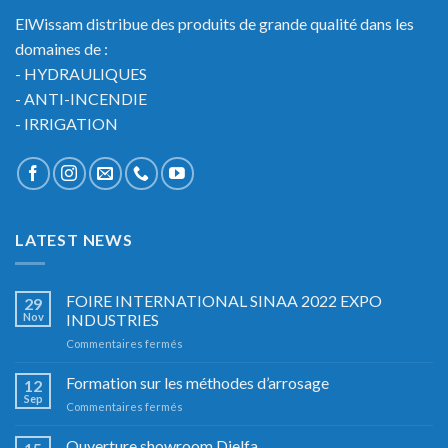
ElWissam distribue des produits de grande qualité dans les
domaines de :
- HYDRAULIQUES
- ANTI-INCENDIE
- IRRIGATION
LATEST NEWS
FOIRE INTERNATIONAL SINAA 2022 EXPO
29
Nov
INDUSTRIES
sur
Commentaires fermés
FOIRE
INTERNATIONAL
Formation sur les méthodes d’arrosage
12
SINAA
Sep
sur
Commentaires fermés
2022
Formation
EXPO
sur
Ouverture showroom Djelfa
INDUSTRIES