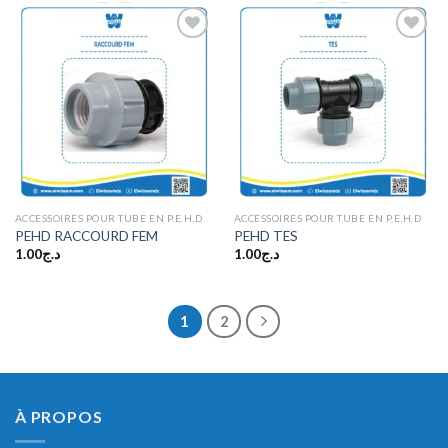
Ajouter
Ajouter
à la
à la
wishlist
wishlist
ACCESSOIRES POUR TUBE EN P.E.H.D
ACCESSOIRES POUR TUBE EN P.E.H.D
PEHD RACCOURD FEM
PEHD TES
1.00
د.ج
1.00
د.ج
1
2
À PROPOS