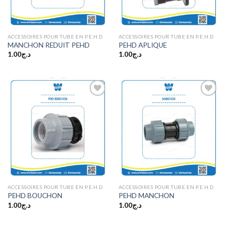
ACCESSOIRES POUR TUBE EN P.E.H.D
ACCESSOIRES POUR TUBE EN P.E.H.D
MANCHON REDUIT PEHD
PEHD APLIQUE
1.00
د.ج
1.00
د.ج
Ajouter
Ajouter
à la
à la
wishlist
wishlist
ACCESSOIRES POUR TUBE EN P.E.H.D
ACCESSOIRES POUR TUBE EN P.E.H.D
PEHD BOUCHON
PEHD MANCHON
1.00
د.ج
1.00
د.ج