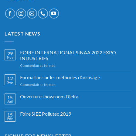
LATEST NEWS
FOIRE INTERNATIONAL SINAA 2022 EXPO
29
Nov
INDUSTRIES
sur
Commentaires fermés
FOIRE
INTERNATIONAL
Formation sur les méthodes d’arrosage
12
SINAA
Sep
sur
Commentaires fermés
2022
Formation
EXPO
sur
Ouverture showroom Djelfa
INDUSTRIES
15
les
Juil
méthodes
d’arrosage
Foire SIEE Pollutec 2019
15
Fév
SIGNUP FOR NEWSLETTER