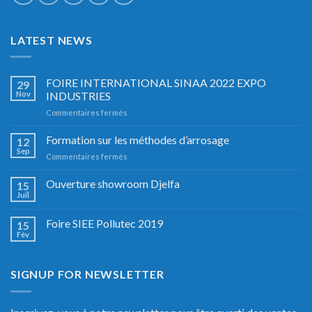
LATEST NEWS
FOIRE INTERNATIONAL SINAA 2022 EXPO
29
Nov
INDUSTRIES
sur
Commentaires fermés
FOIRE
INTERNATIONAL
Formation sur les méthodes d’arrosage
12
SINAA
Sep
sur
Commentaires fermés
2022
Formation
EXPO
sur
Ouverture showroom Djelfa
INDUSTRIES
15
les
Juil
méthodes
d’arrosage
Foire SIEE Pollutec 2019
15
Fév
SIGNUP FOR NEWSLETTER